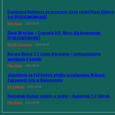
Dominacja Kolejorza po przerwie: Lech rozbił Piast Gliwice
3:0 [PODSUMOWANIE]
Piłka Nożna
2026-08-09
Śląsk Wrocław – Cracovia 0:0. Mecz dla koneserów.
[PODSUMOWANIE]
PKO BP Ekstraklasa
2026-08-09
Korona Kielce 1:1 Legia Warszawa – podsumowanie
spotkania 3 kolejki
Piłka Nożna
2026-08-08
Jagiellonia na fali kontra głodny przełamania Widzew:
Zapowiedź hitu w Białymstoku
Bez kategorii
2026-08-08
Radomiak Radom rozbity u siebie – Radomiak 1:3 Górnik
Piłka Nożna
2026-08-08