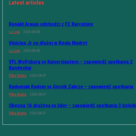
Latest articles
Ronald Araujo odchodzi z FC Barcelony
La Liga
2026-08-08
Vinicius Jr na dłużej w Realu Madryt
La Liga
2026-08-08
VFL Wolfsburg vs Kaiserslautern – zapowiedź spotkania 2
Bundesligi
Piłka Nożna
2026-08-07
Radomiak Radom vs Górnik Zabrze – zapowiedź spotkania
Piłka Nożna
2026-08-07
Obecna 16 drużyna vs lider – zapowiedź spotkania 3 kolejk
Piłka Nożna
2026-08-07