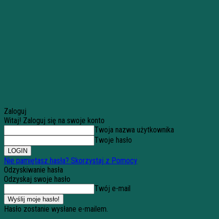
Zaloguj
Witaj! Zaloguj się na swoje konto
Twoja nazwa użytkownika
Twoje hasło
Nie pamiętasz hasła? Skorzystaj z Pomocy
Odzyskiwanie hasła
Odzyskaj swoje hasło
Twój e-mail
Hasło zostanie wysłane e-mailem.