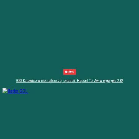
NEWS
GKS Katowice w nie najleoszej sytuacji. Hapoel Tel Awiw wygrywa 2:0!
[PODSUMOWANIE]