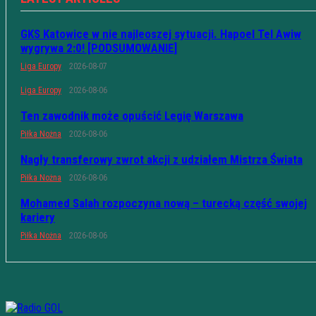
GKS Katowice w nie najleoszej sytuacji. Hapoel Tel Awiw
wygrywa 2:0! [PODSUMOWANIE]
Liga Europy
2026-08-07
Liga Europy
2026-08-06
Ten zawodnik może opuścić Legię Warszawa
Piłka Nożna
2026-08-06
Nagły transferowy zwrot akcji z udziałem Mistrza Świata
Piłka Nożna
2026-08-06
Mohamed Salah rozpoczyna nową – turecką część swojej
kariery
Piłka Nożna
2026-08-06