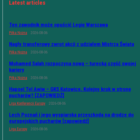
Latest articles
Ten zawodnik może opuścić Legię Warszawa
Piłka Nożna
2026-08-06
Nagły transferowy zwrot akcji z udziałem Mistrza Świata
Piłka Nożna
2026-08-06
Mohamed Salah rozpoczyna nową – turecką część swojej
kariery
Piłka Nożna
2026-08-06
Hapoel Tel Awiw – GKS Katowice. Kolejny krok w stronę
pucharów? [ZAPOWIEDŹ]
Liga Konferencji Europy
2026-08-06
Lech Poznań i jego wyspiarska przeszkoda na drodze do
europejskich pucharów [zapowiedź]
Liga Europy
2026-08-06