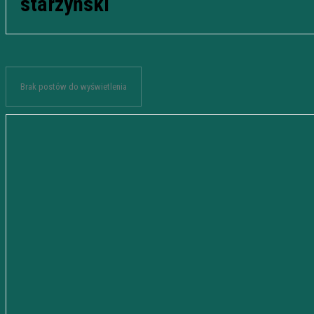
starzyński
Brak postów do wyświetlenia