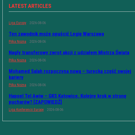
LATEST ARTICLES
Liga Europy
2026-08-06
Ten zawodnik może opuścić Legię Warszawa
Piłka Nożna
2026-08-06
Nagły transferowy zwrot akcji z udziałem Mistrza Świata
Piłka Nożna
2026-08-06
Mohamed Salah rozpoczyna nową – turecką część swojej
kariery
Piłka Nożna
2026-08-06
Hapoel Tel Awiw – GKS Katowice. Kolejny krok w stronę
pucharów? [ZAPOWIEDŹ]
Liga Konferencji Europy
2026-08-06