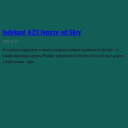
Indykpol AZS lepszy od Skry
2022-12-07
W środowe popołudnie w Iławie rozegrano kolejne spotkanie w ramach 14.
kolejki obecnego sezonu Plusligi. Indykpol AZS Olsztyn zmierzył się z gośćmi
z Bełchatowa. Obie...