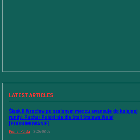
LATEST ARTICLES
Śląsk II Wrocław po szalonym meczu awansuje do kolejnej
rundy. Puchar Polski nie dla Stali Stalowa Wola!
[PODSUMOWANIE]
Puchar Polski
2026-08-05