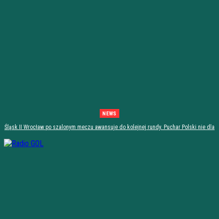
NEWS
Śląsk II Wrocław po szalonym meczu awansuje do kolejnej rundy. Puchar Polski nie dla
Stali Stalowa Wola! [PODSUMOWANIE]