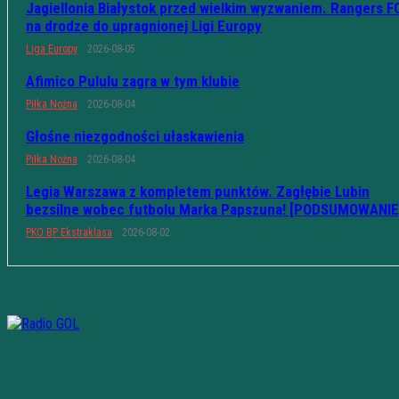
Jagiellonia Białystok przed wielkim wyzwaniem. Rangers F
na drodze do upragnionej Ligi Europy
Liga Europy
2026-08-05
Afimico Pululu zagra w tym klubie
Piłka Nożna
2026-08-04
Głośne niezgodności ułaskawienia
Piłka Nożna
2026-08-04
Legia Warszawa z kompletem punktów. Zagłębie Lubin
bezsilne wobec futbolu Marka Papszuna! [PODSUMOWANIE
PKO BP Ekstraklasa
2026-08-02