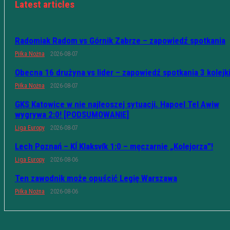
Latest articles
Radomiak Radom vs Górnik Zabrze – zapowiedź spotkania
Piłka Nożna
2026-08-07
Obecna 16 drużyna vs lider – zapowiedź spotkania 3 kolejk
Piłka Nożna
2026-08-07
GKS Katowice w nie najleoszej sytuacji. Hapoel Tel Awiw
wygrywa 2:0! [PODSUMOWANIE]
Liga Europy
2026-08-07
Lech Poznań – KÍ Klaksvík 1:0 – męczarnie „Kolejorza”!
Liga Europy
2026-08-06
Ten zawodnik może opuścić Legię Warszawa
Piłka Nożna
2026-08-06