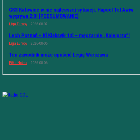
GKS Katowice w nie najleoszej sytuacji. Hapoel Tel Awiw
wygrywa 2:0! [PODSUMOWANIE]
Liga Europy
2026-08-07
Lech Poznań – KÍ Klaksvík 1:0 – męczarnie „Kolejorza”!
Liga Europy
2026-08-06
Ten zawodnik może opuścić Legię Warszawa
Piłka Nożna
2026-08-06