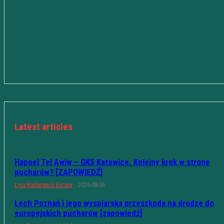
Latest articles
Hapoel Tel Awiw – GKS Katowice. Kolejny krok w stronę
pucharów? [ZAPOWIEDŹ]
Liga Konferencji Europy
2026-08-06
Lech Poznań i jego wyspiarska przeszkoda na drodze do
europejskich pucharów [zapowiedź]