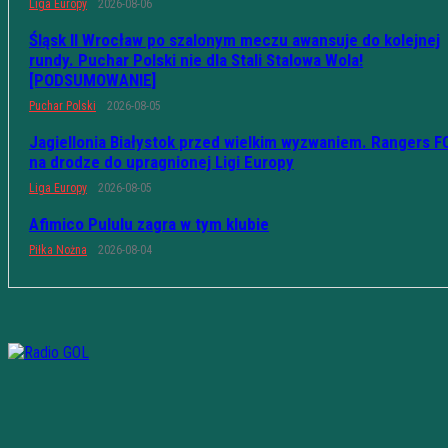
Liga Europy
2026-08-06
Śląsk II Wrocław po szalonym meczu awansuje do kolejnej
rundy. Puchar Polski nie dla Stali Stalowa Wola!
[PODSUMOWANIE]
Puchar Polski
2026-08-05
Jagiellonia Białystok przed wielkim wyzwaniem. Rangers F
na drodze do upragnionej Ligi Europy
Liga Europy
2026-08-05
Afimico Pululu zagra w tym klubie
Piłka Nożna
2026-08-04