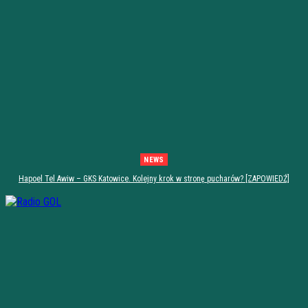
NEWS
Hapoel Tel Awiw – GKS Katowice. Kolejny krok w stronę pucharów? [ZAPOWIEDŹ]