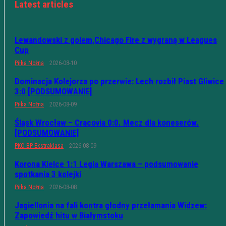
Latest articles
Lewandowski z golem,Chicago Fire z wygraną w Leagues
Cup
Piłka Nożna
2026-08-10
Dominacja Kolejorza po przerwie: Lech rozbił Piast Gliwice
3:0 [PODSUMOWANIE]
Piłka Nożna
2026-08-09
Śląsk Wrocław – Cracovia 0:0. Mecz dla koneserów.
[PODSUMOWANIE]
PKO BP Ekstraklasa
2026-08-09
Korona Kielce 1:1 Legia Warszawa – podsumowanie
spotkania 3 kolejki
Piłka Nożna
2026-08-08
Jagiellonia na fali kontra głodny przełamania Widzew:
Zapowiedź hitu w Białymstoku