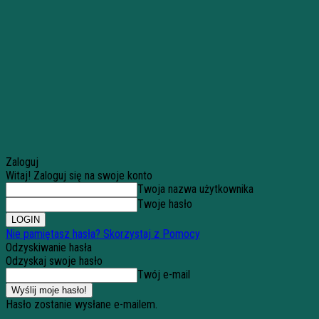
Zaloguj
Witaj! Zaloguj się na swoje konto
Twoja nazwa użytkownika
Twoje hasło
Nie pamiętasz hasła? Skorzystaj z Pomocy
Odzyskiwanie hasła
Odzyskaj swoje hasło
Twój e-mail
Hasło zostanie wysłane e-mailem.