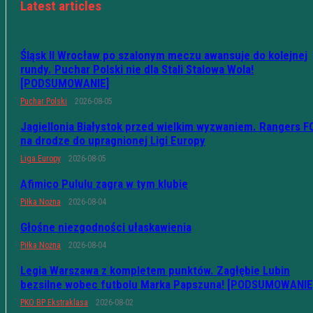
Latest articles
Śląsk II Wrocław po szalonym meczu awansuje do kolejnej
rundy. Puchar Polski nie dla Stali Stalowa Wola!
[PODSUMOWANIE]
Puchar Polski
2026-08-05
Jagiellonia Białystok przed wielkim wyzwaniem. Rangers F
na drodze do upragnionej Ligi Europy
Liga Europy
2026-08-05
Afimico Pululu zagra w tym klubie
Piłka Nożna
2026-08-04
Głośne niezgodności ułaskawienia
Piłka Nożna
2026-08-04
Legia Warszawa z kompletem punktów. Zagłębie Lubin
bezsilne wobec futbolu Marka Papszuna! [PODSUMOWANIE
PKO BP Ekstraklasa
2026-08-02