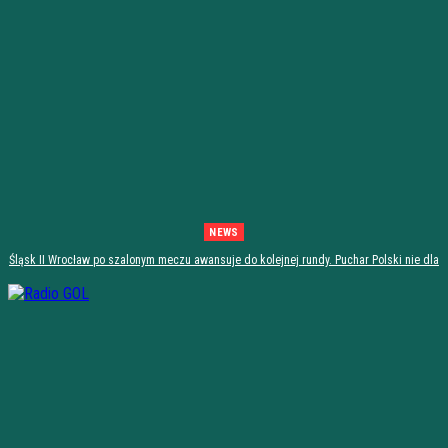
NEWS
Śląsk II Wrocław po szalonym meczu awansuje do kolejnej rundy. Puchar Polski nie dla
Stali Stalowa Wola! [PODSUMOWANIE]