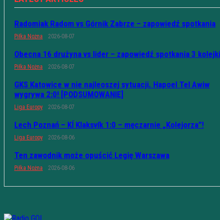
Radomiak Radom vs Górnik Zabrze – zapowiedź spotkania
Piłka Nożna
2026-08-07
Obecna 16 drużyna vs lider – zapowiedź spotkania 3 kolejk
Piłka Nożna
2026-08-07
GKS Katowice w nie najleoszej sytuacji. Hapoel Tel Awiw
wygrywa 2:0! [PODSUMOWANIE]
Liga Europy
2026-08-07
Lech Poznań – KÍ Klaksvík 1:0 – męczarnie „Kolejorza”!
Liga Europy
2026-08-06
Ten zawodnik może opuścić Legię Warszawa
Piłka Nożna
2026-08-06