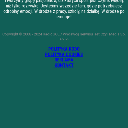
Tworzymy grupę pasjonatów, dla których sport jest czymś więcej,
niż tylko rozrywką. Jesteśmy wszędzie tam, gdzie potrzebujesz
odrobiny emocji. W drodze z pracy, szkoły, na działkę. W drodze po
emocje!
Copyright © 2008 - 2024 RadioGOL / Wydawcą serwisu jest Czyli Media Sp.
z o.o.
POLITYKA RODO
POLITYKA COOKIES
REKLAMA
KONTAKT