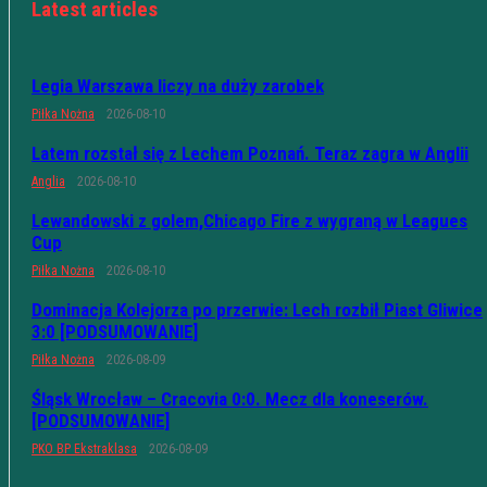
Latest articles
Legia Warszawa liczy na duży zarobek
Piłka Nożna
2026-08-10
Latem rozstał się z Lechem Poznań. Teraz zagra w Anglii
Anglia
2026-08-10
Lewandowski z golem,Chicago Fire z wygraną w Leagues
Cup
Piłka Nożna
2026-08-10
Dominacja Kolejorza po przerwie: Lech rozbił Piast Gliwice
3:0 [PODSUMOWANIE]
Piłka Nożna
2026-08-09
Śląsk Wrocław – Cracovia 0:0. Mecz dla koneserów.
[PODSUMOWANIE]
PKO BP Ekstraklasa
2026-08-09