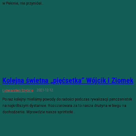
w Pekinie, nie przyniósł...
Kolejna świetna „pięćsetka” Wójcik i Ziomek
2021-12-12
Łyżwiarstwo Szybkie
Po raz kolejny mieliśmy powody do radości podczas rywalizacji panczenistek
na najkrótszym dystansie. Rozczarowała za to nasza drużyna w biegu na
dochodzenie. Wprawdzie nasze sprinterki...