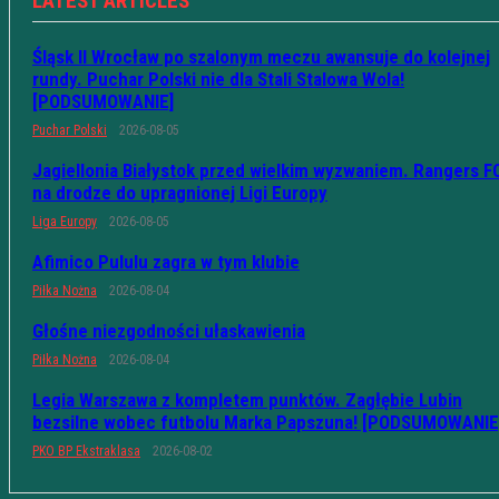
LATEST ARTICLES
Śląsk II Wrocław po szalonym meczu awansuje do kolejnej
rundy. Puchar Polski nie dla Stali Stalowa Wola!
[PODSUMOWANIE]
Puchar Polski
2026-08-05
Jagiellonia Białystok przed wielkim wyzwaniem. Rangers F
na drodze do upragnionej Ligi Europy
Liga Europy
2026-08-05
Afimico Pululu zagra w tym klubie
Piłka Nożna
2026-08-04
Głośne niezgodności ułaskawienia
Piłka Nożna
2026-08-04
Legia Warszawa z kompletem punktów. Zagłębie Lubin
bezsilne wobec futbolu Marka Papszuna! [PODSUMOWANIE
PKO BP Ekstraklasa
2026-08-02