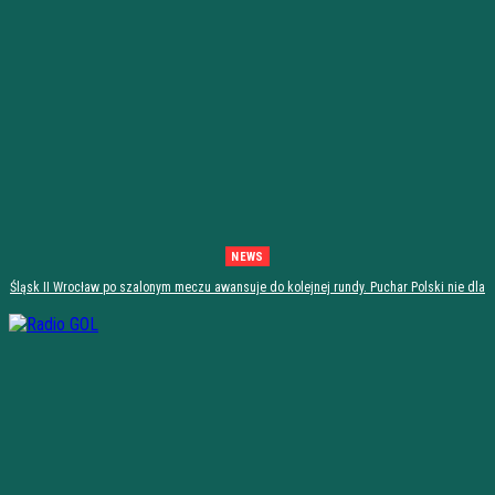
NEWS
Śląsk II Wrocław po szalonym meczu awansuje do kolejnej rundy. Puchar Polski nie dla
Stali Stalowa Wola! [PODSUMOWANIE]