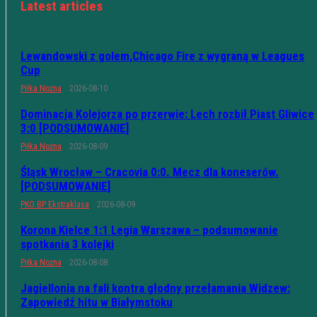
Latest articles
Lewandowski z golem,Chicago Fire z wygraną w Leagues
Cup
Piłka Nożna
2026-08-10
Dominacja Kolejorza po przerwie: Lech rozbił Piast Gliwice
3:0 [PODSUMOWANIE]
Piłka Nożna
2026-08-09
Śląsk Wrocław – Cracovia 0:0. Mecz dla koneserów.
[PODSUMOWANIE]
PKO BP Ekstraklasa
2026-08-09
Korona Kielce 1:1 Legia Warszawa – podsumowanie
spotkania 3 kolejki
Piłka Nożna
2026-08-08
Jagiellonia na fali kontra głodny przełamania Widzew:
Zapowiedź hitu w Białymstoku