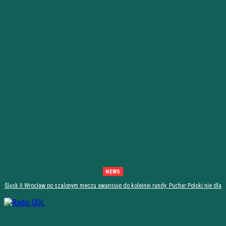
NEWS
Śląsk II Wrocław po szalonym meczu awansuje do kolejnej rundy. Puchar Polski nie dla
Stali Stalowa Wola! [PODSUMOWANIE]