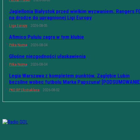
Puchar Polski
2026-08-05
Jagiellonia Białystok przed wielkim wyzwaniem. Rangers F
na drodze do upragnionej Ligi Europy
Liga Europy
2026-08-05
Afimico Pululu zagra w tym klubie
Piłka Nożna
2026-08-04
Głośne niezgodności ułaskawienia
Piłka Nożna
2026-08-04
Legia Warszawa z kompletem punktów. Zagłębie Lubin
bezsilne wobec futbolu Marka Papszuna! [PODSUMOWANIE
PKO BP Ekstraklasa
2026-08-02