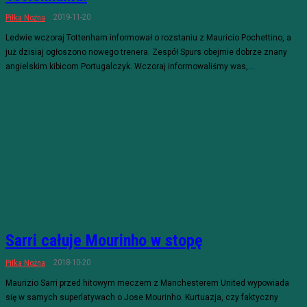
2019-11-20
Piłka Nożna
Ledwie wczoraj Tottenham informował o rozstaniu z Mauricio Pochettino, a
już dzisiaj ogłoszono nowego trenera. Zespół Spurs obejmie dobrze znany
angielskim kibicom Portugalczyk. Wczoraj informowaliśmy was,...
Sarri całuje Mourinho w stopę
2018-10-20
Piłka Nożna
Maurizio Sarri przed hitowym meczem z Manchesterem United wypowiada
się w samych superlatywach o Jose Mourinho. Kurtuazja, czy faktyczny