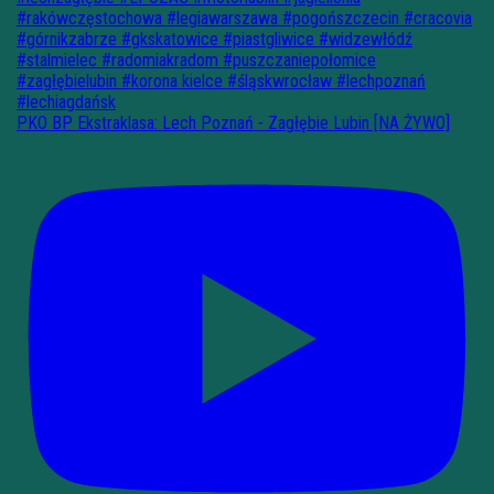
PKO BP Ekstraklasa: Lech Poznań - Zagłębie Lubin [NA ŻYWO]