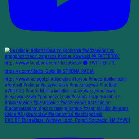
PKO BP Ekstraklasa: Widzew Łódź- Pogoń Szczecin [NA ŻYWO]