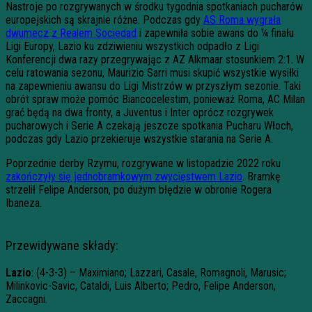
Nastroje po rozgrywanych w środku tygodnia spotkaniach pucharów
europejskich są skrajnie różne. Podczas gdy
AS Roma wygrała
dwumecz z Realem Sociedad
i zapewniła sobie awans do ¼ finału
Ligi Europy, Lazio ku zdziwieniu wszystkich odpadło z Ligi
Konferencji dwa razy przegrywając z AZ Alkmaar stosunkiem 2:1. W
celu ratowania sezonu, Maurizio Sarri musi skupić wszystkie wysiłki
na zapewnieniu awansu do Ligi Mistrzów w przyszłym sezonie. Taki
obrót spraw może pomóc Biancocelestim, ponieważ Roma, AC Milan
grać będą na dwa fronty, a Juventus i Inter oprócz rozgrywek
pucharowych i Serie A czekają jeszcze spotkania Pucharu Włoch,
podczas gdy Lazio przekieruje wszystkie starania na Serie A.
Poprzednie derby Rzymu, rozgrywane w listopadzie 2022 roku
zakończyły się jednobramkowym zwycięstwem Lazio
. Bramkę
strzelił Felipe Anderson, po dużym błędzie w obronie Rogera
Ibaneza.
Przewidywane składy:
Lazio
: (4-3-3) – Maximiano; Lazzari, Casale, Romagnoli, Marusic;
Milinkovic-Savic, Cataldi, Luis Alberto; Pedro, Felipe Anderson,
Zaccagni.