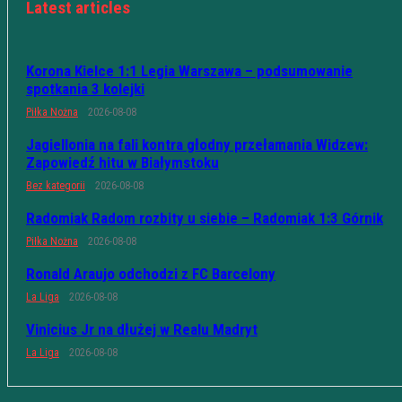
Latest articles
Korona Kielce 1:1 Legia Warszawa – podsumowanie
spotkania 3 kolejki
Piłka Nożna
2026-08-08
Jagiellonia na fali kontra głodny przełamania Widzew:
Zapowiedź hitu w Białymstoku
Bez kategorii
2026-08-08
Radomiak Radom rozbity u siebie – Radomiak 1:3 Górnik
Piłka Nożna
2026-08-08
Ronald Araujo odchodzi z FC Barcelony
La Liga
2026-08-08
Vinicius Jr na dłużej w Realu Madryt
La Liga
2026-08-08