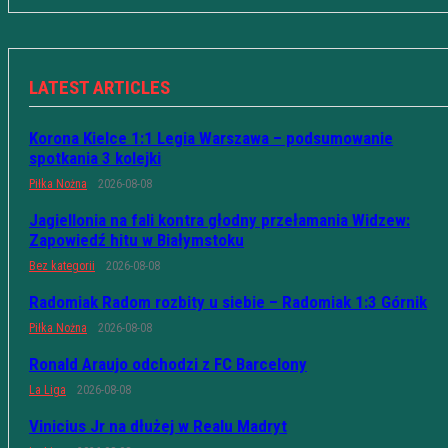
LATEST ARTICLES
Korona Kielce 1:1 Legia Warszawa – podsumowanie
spotkania 3 kolejki
Piłka Nożna
2026-08-08
Jagiellonia na fali kontra głodny przełamania Widzew:
Zapowiedź hitu w Białymstoku
Bez kategorii
2026-08-08
Radomiak Radom rozbity u siebie – Radomiak 1:3 Górnik
Piłka Nożna
2026-08-08
Ronald Araujo odchodzi z FC Barcelony
La Liga
2026-08-08
Vinicius Jr na dłużej w Realu Madryt