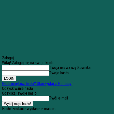
Zaloguj
Witaj! Zaloguj się na swoje konto
Twoja nazwa użytkownika
Twoje hasło
Nie pamiętasz hasła? Skorzystaj z Pomocy
Odzyskiwanie hasła
Odzyskaj swoje hasło
Twój e-mail
Hasło zostanie wysłane e-mailem.