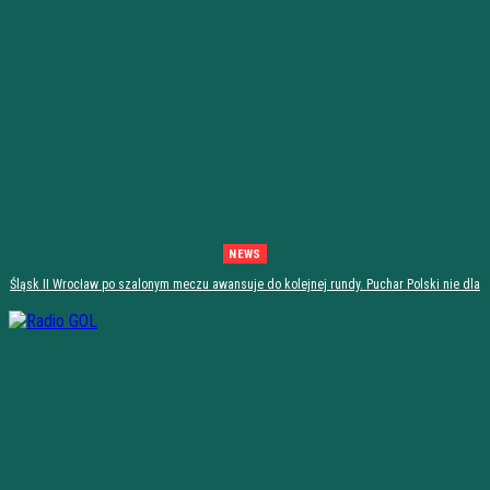
NEWS
Śląsk II Wrocław po szalonym meczu awansuje do kolejnej rundy. Puchar Polski nie dla
Stali Stalowa Wola! [PODSUMOWANIE]