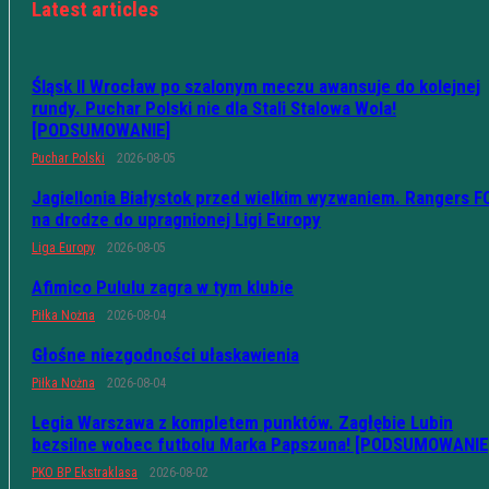
Latest articles
Śląsk II Wrocław po szalonym meczu awansuje do kolejnej
rundy. Puchar Polski nie dla Stali Stalowa Wola!
[PODSUMOWANIE]
Puchar Polski
2026-08-05
Jagiellonia Białystok przed wielkim wyzwaniem. Rangers F
na drodze do upragnionej Ligi Europy
Liga Europy
2026-08-05
Afimico Pululu zagra w tym klubie
Piłka Nożna
2026-08-04
Głośne niezgodności ułaskawienia
Piłka Nożna
2026-08-04
Legia Warszawa z kompletem punktów. Zagłębie Lubin
bezsilne wobec futbolu Marka Papszuna! [PODSUMOWANIE
PKO BP Ekstraklasa
2026-08-02