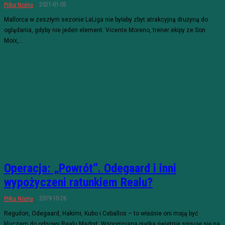
2021-01-05
Piłka Nożna
Mallorca w zeszłym sezonie LaLiga nie byłaby zbyt atrakcyjną drużyną do
oglądania, gdyby nie jeden element. Vicente Moreno, trener ekipy ze Son
Moix,...
Operacja: „Powrót”. Odegaard i inni
wypożyczeni ratunkiem Realu?
2019-10-26
Piłka Nożna
Reguilon, Odegaard, Hakimi, Kubo i Ceballos – to właśnie oni mają być
kluczem do odnowy Realu Madryt. Wspomniana piątka świetnie spisuje się na