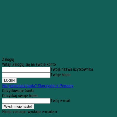
Zaloguj
Witaj! Zaloguj się na swoje konto
Twoja nazwa użytkownika
Twoje hasło
Nie pamiętasz hasła? Skorzystaj z Pomocy
Odzyskiwanie hasła
Odzyskaj swoje hasło
Twój e-mail
Hasło zostanie wysłane e-mailem.