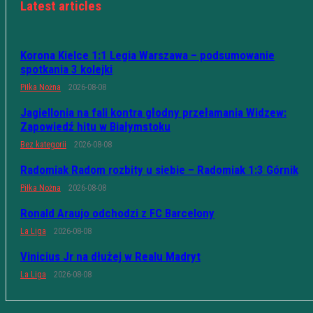
Latest articles
Korona Kielce 1:1 Legia Warszawa – podsumowanie
spotkania 3 kolejki
Piłka Nożna
2026-08-08
Jagiellonia na fali kontra głodny przełamania Widzew:
Zapowiedź hitu w Białymstoku
Bez kategorii
2026-08-08
Radomiak Radom rozbity u siebie – Radomiak 1:3 Górnik
Piłka Nożna
2026-08-08
Ronald Araujo odchodzi z FC Barcelony
La Liga
2026-08-08
Vinicius Jr na dłużej w Realu Madryt
La Liga
2026-08-08