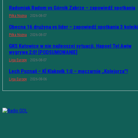
Radomiak Radom vs Górnik Zabrze – zapowiedź spotkania
Piłka Nożna
2026-08-07
Obecna 16 drużyna vs lider – zapowiedź spotkania 3 kolejk
Piłka Nożna
2026-08-07
GKS Katowice w nie najleoszej sytuacji. Hapoel Tel Awiw
wygrywa 2:0! [PODSUMOWANIE]
Liga Europy
2026-08-07
Lech Poznań – KÍ Klaksvík 1:0 – męczarnie „Kolejorza”!
Liga Europy
2026-08-06