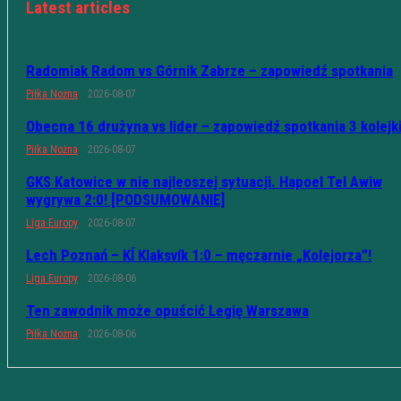
Latest articles
Radomiak Radom vs Górnik Zabrze – zapowiedź spotkania
Piłka Nożna
2026-08-07
Obecna 16 drużyna vs lider – zapowiedź spotkania 3 kolejk
Piłka Nożna
2026-08-07
GKS Katowice w nie najleoszej sytuacji. Hapoel Tel Awiw
wygrywa 2:0! [PODSUMOWANIE]
Liga Europy
2026-08-07
Lech Poznań – KÍ Klaksvík 1:0 – męczarnie „Kolejorza”!
Liga Europy
2026-08-06
Ten zawodnik może opuścić Legię Warszawa
Piłka Nożna
2026-08-06