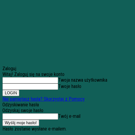
Zaloguj
Witaj! Zaloguj się na swoje konto
Twoja nazwa użytkownika
Twoje hasło
Nie pamiętasz hasła? Skorzystaj z Pomocy
Odzyskiwanie hasła
Odzyskaj swoje hasło
Twój e-mail
Hasło zostanie wysłane e-mailem.