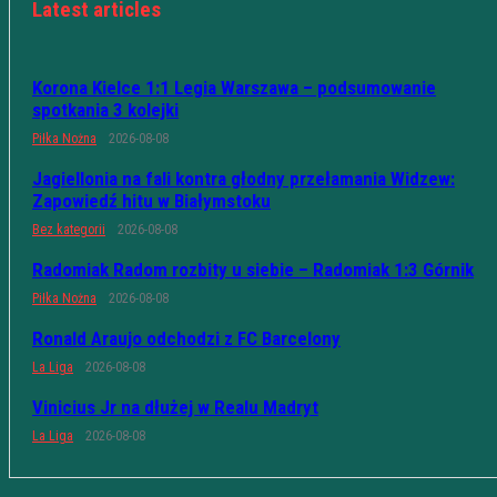
Latest articles
Korona Kielce 1:1 Legia Warszawa – podsumowanie
spotkania 3 kolejki
Piłka Nożna
2026-08-08
Jagiellonia na fali kontra głodny przełamania Widzew:
Zapowiedź hitu w Białymstoku
Bez kategorii
2026-08-08
Radomiak Radom rozbity u siebie – Radomiak 1:3 Górnik
Piłka Nożna
2026-08-08
Ronald Araujo odchodzi z FC Barcelony
La Liga
2026-08-08
Vinicius Jr na dłużej w Realu Madryt
La Liga
2026-08-08