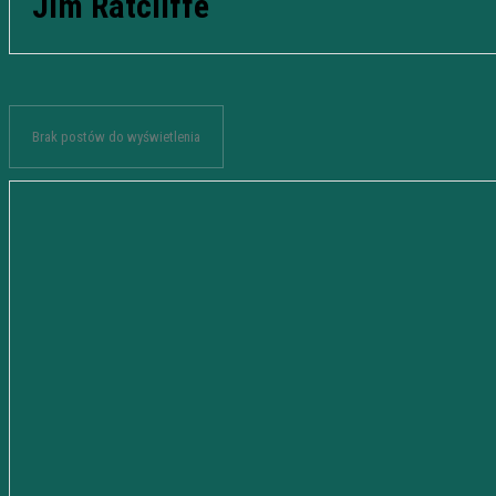
Jim Ratcliffe
Brak postów do wyświetlenia