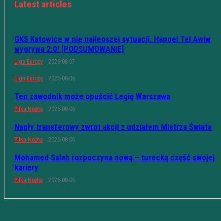
Latest articles
GKS Katowice w nie najleoszej sytuacji. Hapoel Tel Awiw
wygrywa 2:0! [PODSUMOWANIE]
Liga Europy
2026-08-07
Liga Europy
2026-08-06
Ten zawodnik może opuścić Legię Warszawa
Piłka Nożna
2026-08-06
Nagły transferowy zwrot akcji z udziałem Mistrza Świata
Piłka Nożna
2026-08-06
Mohamed Salah rozpoczyna nową – turecką część swojej
kariery
Piłka Nożna
2026-08-06