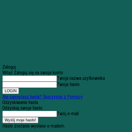
Zaloguj
Witaj! Zaloguj się na swoje konto
Twoja nazwa użytkownika
Twoje hasło
Nie pamiętasz hasła? Skorzystaj z Pomocy
Odzyskiwanie hasła
Odzyskaj swoje hasło
Twój e-mail
Hasło zostanie wysłane e-mailem.