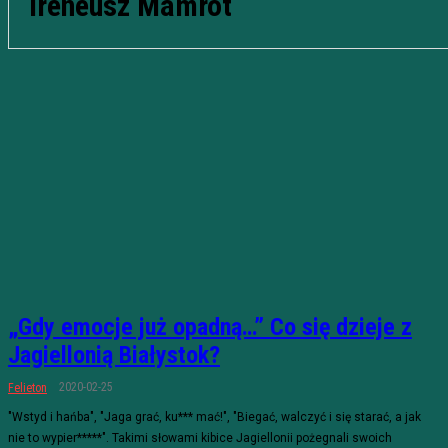
Ireneusz Mamrot
„Gdy emocje już opadną…” Co się dzieje z
Jagiellonią Białystok?
2020-02-25
Felieton
"Wstyd i hańba", "Jaga grać, ku*** mać!", "Biegać, walczyć i się starać, a jak
nie to wypier*****". Takimi słowami kibice Jagiellonii pożegnali swoich