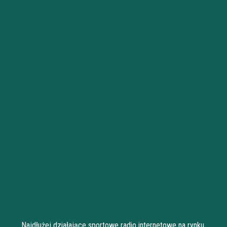
Najdłużej działające sportowe radio internetowe na rynku.