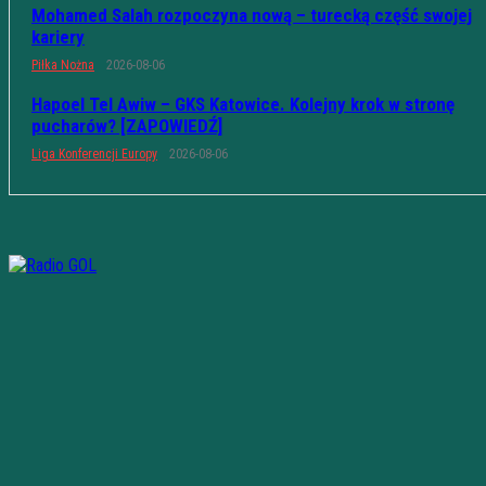
Mohamed Salah rozpoczyna nową – turecką część swojej
kariery
Piłka Nożna
2026-08-06
Hapoel Tel Awiw – GKS Katowice. Kolejny krok w stronę
pucharów? [ZAPOWIEDŹ]
Liga Konferencji Europy
2026-08-06