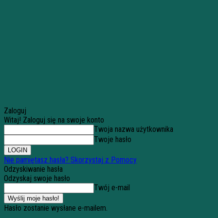
Zaloguj
Witaj! Zaloguj się na swoje konto
Twoja nazwa użytkownika
Twoje hasło
Nie pamiętasz hasła? Skorzystaj z Pomocy
Odzyskiwanie hasła
Odzyskaj swoje hasło
Twój e-mail
Hasło zostanie wysłane e-mailem.