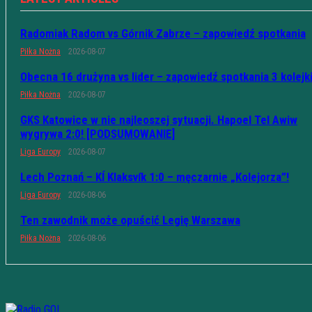
Radomiak Radom vs Górnik Zabrze – zapowiedź spotkania
Piłka Nożna
2026-08-07
Obecna 16 drużyna vs lider – zapowiedź spotkania 3 kolejk
Piłka Nożna
2026-08-07
GKS Katowice w nie najleoszej sytuacji. Hapoel Tel Awiw
wygrywa 2:0! [PODSUMOWANIE]
Liga Europy
2026-08-07
Lech Poznań – KÍ Klaksvík 1:0 – męczarnie „Kolejorza”!
Liga Europy
2026-08-06
Ten zawodnik może opuścić Legię Warszawa
Piłka Nożna
2026-08-06