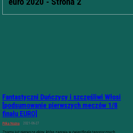
euro 2020
- Strona 2
Fantastyczni Duńczycy i szczęśliwi Włosi
[podsumowanie pierwszych meczów 1/8
finału EURO]
2021-06-27
Piłka Nożna
Znamy już pierwsze ekipy, które zagrają w ćwierćfinale tegorocznych