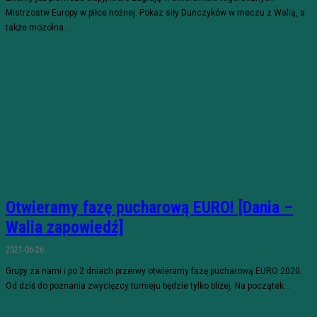
Mistrzostw Europy w piłce nożnej. Pokaz siły Duńczyków w meczu z Walią, a
także mozolna...
Otwieramy fazę pucharową EURO! [Dania –
Walia zapowiedź]
2021-06-26
Grupy za nami i po 2 dniach przerwy otwieramy fazę pucharową EURO 2020.
Od dziś do poznania zwycięzcy turnieju będzie tylko bliżej. Na początek...