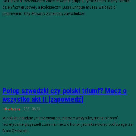
Od Hiszpanii oczekiwano zdominowania grupy E, tymczasem mamy ostatni
dzień fazy grupowej, a podopieczni Luisa Enrique muszą walczyć o
przetrwanie. Czy Słowacy zaskoczą zawodników...
Potop szwedzki czy polski triumf? Mecz o
wszystko akt II [zapowiedź]
2021-06-23
Piłka Nożna
W polskiej triadzie „mecz otwarcia, mecz o wszystko, mecz o honor”
teoretycznie przyszedł czas na mecz o honor, jednakże biorąc pod uwagę, że
Biało-Czerwoni...