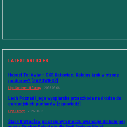
LATEST ARTICLES
Hapoel Tel Awiw – GKS Katowice. Kolejny krok w stronę
pucharów? [ZAPOWIEDŹ]
Liga Konferencji Europy
2026-08-06
Lech Poznań i jego wyspiarska przeszkoda na drodze do
europejskich pucharów [zapowiedź]
Liga Europy
2026-08-06
Śląsk II Wrocław po szalonym meczu awansuje do kolejnej