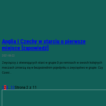
Anglia i Czechy w starciu o pierwsze
miejsce [zapowiedź]
2021-06-22
Zwycięzcy z otwierających starć w grupie D po remisach w swoich kolejnych
meczach zmierzą się w bezpośrednim pojedynku o zwycięstwo w grupie. Czy
Czesi...
1
2
3
...
11
Strona 2 z 11