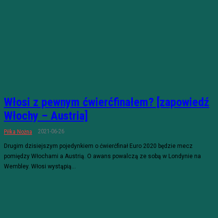
Włosi z pewnym ćwierćfinałem? [zapowiedź
Włochy – Austria]
2021-06-26
Piłka Nożna
Drugim dzisiejszym pojedynkiem o ćwierćfinał Euro 2020 będzie mecz
pomiędzy Włochami a Austrią. O awans powalczą ze sobą w Londynie na
Wembley. Włosi wystąpią...