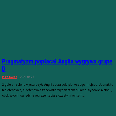
Pragmatyzm popłaca! Anglia wygrywa grupę
D
2021-06-23
Piłka Nożna
2 gole strzelone wystarczyły Anglii do zajęcia pierwszego miejsca. Jednak to
nie ofensywa, a defensywa zapewniła Wyspiarzom sukces. Synowie Albionu,
obok Włoch, są jedyną reprezentacją z czystym kontem...