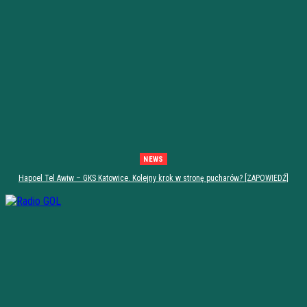
NEWS
Hapoel Tel Awiw – GKS Katowice. Kolejny krok w stronę pucharów? [ZAPOWIEDŹ]