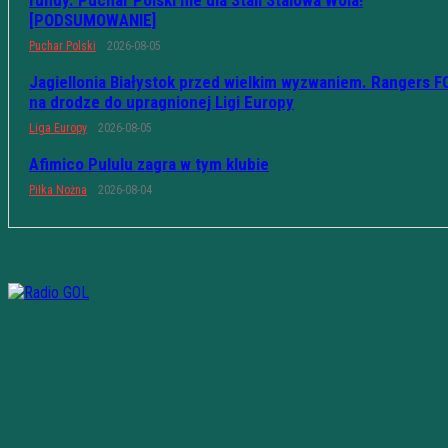
rundy. Puchar Polski nie dla Stali Stalowa Wola!
[PODSUMOWANIE]
Puchar Polski
2026-08-05
Jagiellonia Białystok przed wielkim wyzwaniem. Rangers F
na drodze do upragnionej Ligi Europy
Liga Europy
2026-08-05
Afimico Pululu zagra w tym klubie
Piłka Nożna
2026-08-04