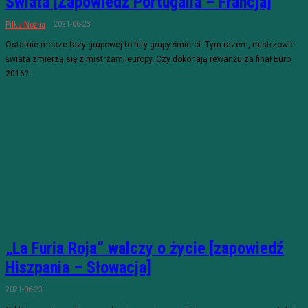
Świata [Zapowiedź Portugalia – Francja]
2021-06-23
Piłka Nożna
Ostatnie mecze fazy grupowej to hity grupy śmierci. Tym razem, mistrzowie
świata zmierzą się z mistrzami europy. Czy dokonają rewanżu za finał Euro
2016?...
„La Furia Roja” walczy o życie [zapowiedź
Hiszpania – Słowacja]
2021-06-23