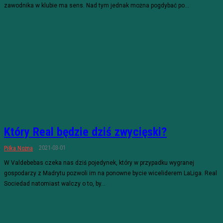
zawodnika w klubie ma sens. Nad tym jednak można pogdybać po...
Który Real będzie dziś zwycięski?
2021-03-01
Piłka Nożna
W Valdebebas czeka nas dziś pojedynek, który w przypadku wygranej
gospodarzy z Madrytu pozwoli im na ponowne bycie wiceliderem LaLiga. Real
Sociedad natomiast walczy o to, by...