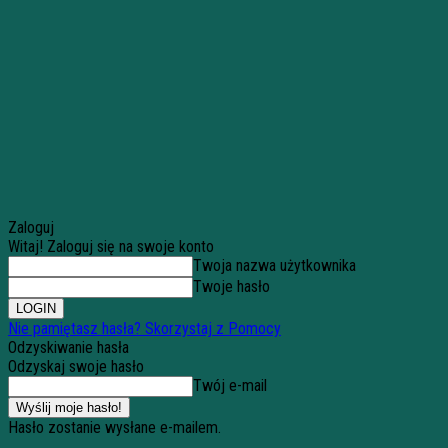
Zaloguj
Witaj! Zaloguj się na swoje konto
Twoja nazwa użytkownika
Twoje hasło
Nie pamiętasz hasła? Skorzystaj z Pomocy
Odzyskiwanie hasła
Odzyskaj swoje hasło
Twój e-mail
Hasło zostanie wysłane e-mailem.