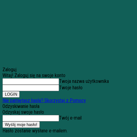
Zaloguj
Witaj! Zaloguj się na swoje konto
Twoja nazwa użytkownika
Twoje hasło
Nie pamiętasz hasła? Skorzystaj z Pomocy
Odzyskiwanie hasła
Odzyskaj swoje hasło
Twój e-mail
Hasło zostanie wysłane e-mailem.