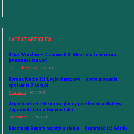
LATEST ARTICLES
Śląsk Wrocław – Cracovia 0:0. Mecz dla koneserów.
[PODSUMOWANIE]
PKO BP Ekstraklasa
2026-08-09
Korona Kielce 1:1 Legia Warszawa – podsumowanie
spotkania 3 kolejki
Piłka Nożna
2026-08-08
Jagiellonia na fali kontra głodny przełamania Widzew:
Zapowiedź hitu w Białymstoku
Bez kategorii
2026-08-08
Radomiak Radom rozbity u siebie – Radomiak 1:3 Górnik