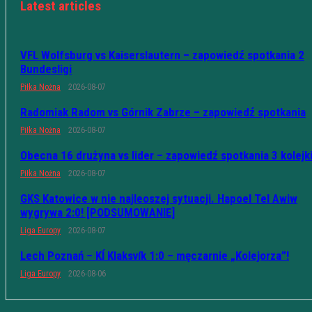
Latest articles
VFL Wolfsburg vs Kaiserslautern – zapowiedź spotkania 2
Bundesligi
Piłka Nożna
2026-08-07
Radomiak Radom vs Górnik Zabrze – zapowiedź spotkania
Piłka Nożna
2026-08-07
Obecna 16 drużyna vs lider – zapowiedź spotkania 3 kolejk
Piłka Nożna
2026-08-07
GKS Katowice w nie najleoszej sytuacji. Hapoel Tel Awiw
wygrywa 2:0! [PODSUMOWANIE]
Liga Europy
2026-08-07
Lech Poznań – KÍ Klaksvík 1:0 – męczarnie „Kolejorza”!
Liga Europy
2026-08-06