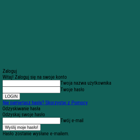
Zaloguj
Witaj! Zaloguj się na swoje konto
Twoja nazwa użytkownika
Twoje hasło
Nie pamiętasz hasła? Skorzystaj z Pomocy
Odzyskiwanie hasła
Odzyskaj swoje hasło
Twój e-mail
Hasło zostanie wysłane e-mailem.