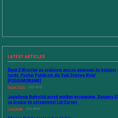
LATEST ARTICLES
Śląsk II Wrocław po szalonym meczu awansuje do kolejnej
rundy. Puchar Polski nie dla Stali Stalowa Wola!
[PODSUMOWANIE]
Puchar Polski
2026-08-05
Jagiellonia Białystok przed wielkim wyzwaniem. Rangers F
na drodze do upragnionej Ligi Europy
Liga Europy
2026-08-05