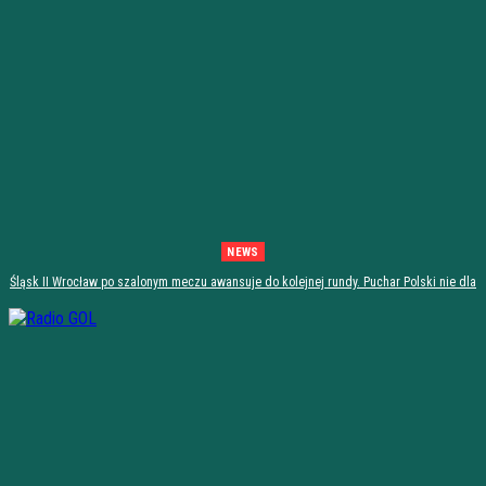
NEWS
Śląsk II Wrocław po szalonym meczu awansuje do kolejnej rundy. Puchar Polski nie dla
Stali Stalowa Wola! [PODSUMOWANIE]