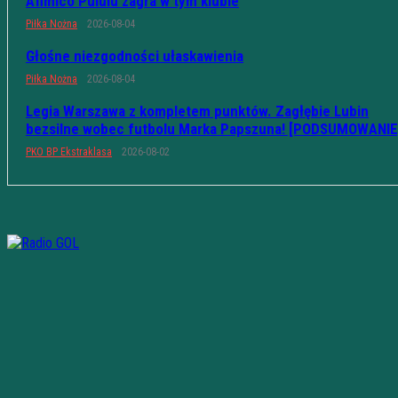
Afimico Pululu zagra w tym klubie
Piłka Nożna
2026-08-04
Głośne niezgodności ułaskawienia
Piłka Nożna
2026-08-04
Legia Warszawa z kompletem punktów. Zagłębie Lubin
bezsilne wobec futbolu Marka Papszuna! [PODSUMOWANIE
PKO BP Ekstraklasa
2026-08-02