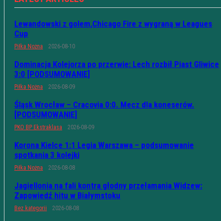
Lewandowski z golem,Chicago Fire z wygraną w Leagues
Cup
Piłka Nożna
2026-08-10
Dominacja Kolejorza po przerwie: Lech rozbił Piast Gliwice
3:0 [PODSUMOWANIE]
Piłka Nożna
2026-08-09
Śląsk Wrocław – Cracovia 0:0. Mecz dla koneserów.
[PODSUMOWANIE]
PKO BP Ekstraklasa
2026-08-09
Korona Kielce 1:1 Legia Warszawa – podsumowanie
spotkania 3 kolejki
Piłka Nożna
2026-08-08
Jagiellonia na fali kontra głodny przełamania Widzew:
Zapowiedź hitu w Białymstoku
Bez kategorii
2026-08-08