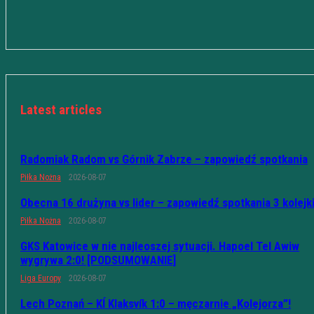
Latest articles
Radomiak Radom vs Górnik Zabrze – zapowiedź spotkania
Piłka Nożna
2026-08-07
Obecna 16 drużyna vs lider – zapowiedź spotkania 3 kolejk
Piłka Nożna
2026-08-07
GKS Katowice w nie najleoszej sytuacji. Hapoel Tel Awiw
wygrywa 2:0! [PODSUMOWANIE]
Liga Europy
2026-08-07
Lech Poznań – KÍ Klaksvík 1:0 – męczarnie „Kolejorza”!