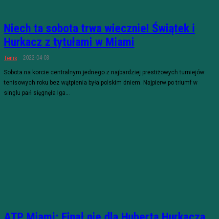
Niech ta sobota trwa wiecznie! Świątek i
Hurkacz z tytułami w Miami
2022-04-03
Tenis
Sobota na korcie centralnym jednego z najbardziej prestiżowych turniejów
tenisowych roku bez wątpienia była polskim dniem. Najpierw po triumf w
singlu pań sięgnęła Iga...
ATP Miami: Finał nie dla Huberta Hurkacza