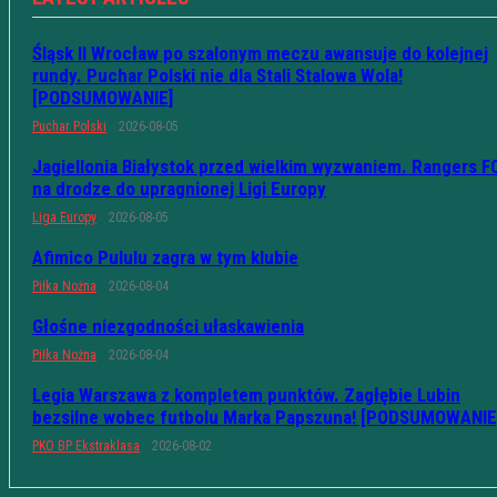
Śląsk II Wrocław po szalonym meczu awansuje do kolejnej
rundy. Puchar Polski nie dla Stali Stalowa Wola!
[PODSUMOWANIE]
Puchar Polski
2026-08-05
Jagiellonia Białystok przed wielkim wyzwaniem. Rangers F
na drodze do upragnionej Ligi Europy
Liga Europy
2026-08-05
Afimico Pululu zagra w tym klubie
Piłka Nożna
2026-08-04
Głośne niezgodności ułaskawienia
Piłka Nożna
2026-08-04
Legia Warszawa z kompletem punktów. Zagłębie Lubin
bezsilne wobec futbolu Marka Papszuna! [PODSUMOWANIE
PKO BP Ekstraklasa
2026-08-02