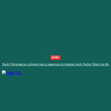
NEWS
Śląsk II Wrocław po szalonym meczu awansuje do kolejnej rundy. Puchar Polski nie dla
Stali Stalowa Wola! [PODSUMOWANIE]