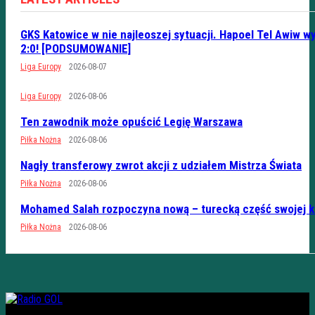
GKS Katowice w nie najleoszej sytuacji. Hapoel Tel Awiw w
2:0! [PODSUMOWANIE]
Liga Europy
2026-08-07
Liga Europy
2026-08-06
Ten zawodnik może opuścić Legię Warszawa
Piłka Nożna
2026-08-06
Nagły transferowy zwrot akcji z udziałem Mistrza Świata
Piłka Nożna
2026-08-06
Mohamed Salah rozpoczyna nową – turecką część swojej k
Piłka Nożna
2026-08-06