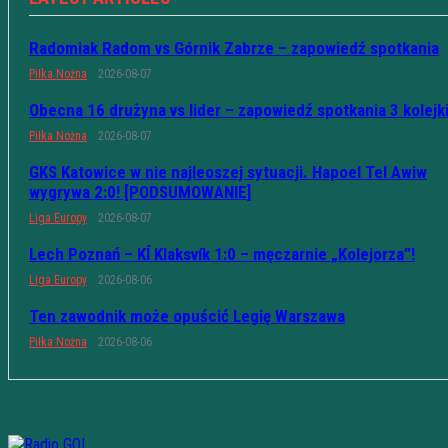
Radomiak Radom vs Górnik Zabrze – zapowiedź spotkania
Piłka Nożna
2026-08-07
Obecna 16 drużyna vs lider – zapowiedź spotkania 3 kolejk
Piłka Nożna
2026-08-07
GKS Katowice w nie najleoszej sytuacji. Hapoel Tel Awiw
wygrywa 2:0! [PODSUMOWANIE]
Liga Europy
2026-08-07
Lech Poznań – KÍ Klaksvík 1:0 – męczarnie „Kolejorza”!
Liga Europy
2026-08-06
Ten zawodnik może opuścić Legię Warszawa
Piłka Nożna
2026-08-06