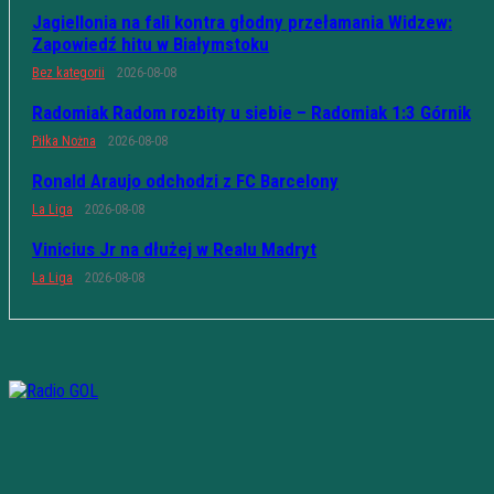
Jagiellonia na fali kontra głodny przełamania Widzew:
Zapowiedź hitu w Białymstoku
Bez kategorii
2026-08-08
Radomiak Radom rozbity u siebie – Radomiak 1:3 Górnik
Piłka Nożna
2026-08-08
Ronald Araujo odchodzi z FC Barcelony
La Liga
2026-08-08
Vinicius Jr na dłużej w Realu Madryt
La Liga
2026-08-08